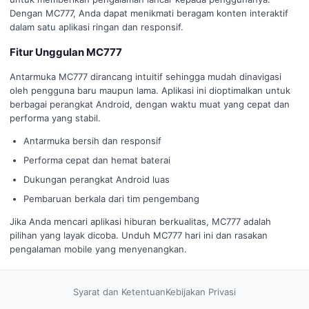
Dengan MC777, Anda dapat menikmati beragam konten interaktif
dalam satu aplikasi ringan dan responsif.
Fitur Unggulan MC777
Antarmuka MC777 dirancang intuitif sehingga mudah dinavigasi
oleh pengguna baru maupun lama. Aplikasi ini dioptimalkan untuk
berbagai perangkat Android, dengan waktu muat yang cepat dan
performa yang stabil.
Antarmuka bersih dan responsif
Performa cepat dan hemat baterai
Dukungan perangkat Android luas
Pembaruan berkala dari tim pengembang
Jika Anda mencari aplikasi hiburan berkualitas, MC777 adalah
pilihan yang layak dicoba. Unduh MC777 hari ini dan rasakan
pengalaman mobile yang menyenangkan.
Syarat dan Ketentuan
Kebijakan Privasi