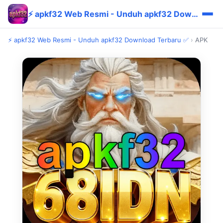
⚡ apkf32 Web Resmi - Unduh apkf32 Download Terbaru ✅
⚡ apkf32 Web Resmi - Unduh apkf32 Download Terbaru ✅
›
APK