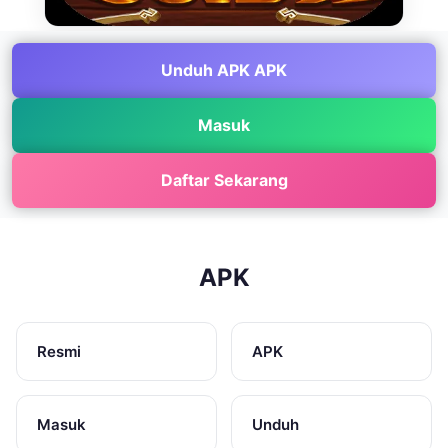
Unduh APK APK
Masuk
Daftar Sekarang
APK
Resmi
APK
Masuk
Unduh