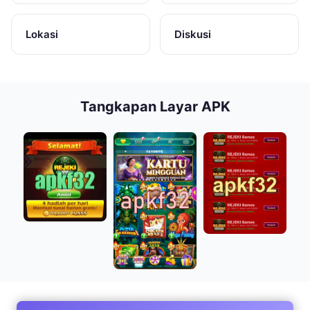
Lokasi
Diskusi
Tangkapan Layar APK