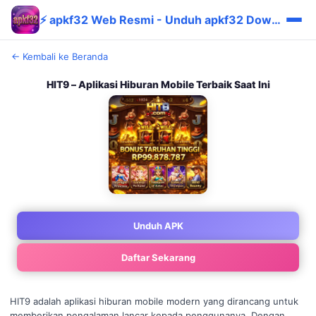
⚡ apkf32 Web Resmi - Unduh apkf32 Download Terbaru ✅
← Kembali ke Beranda
HIT9 – Aplikasi Hiburan Mobile Terbaik Saat Ini
Unduh APK
Daftar Sekarang
HIT9 adalah aplikasi hiburan mobile modern yang dirancang untuk
memberikan pengalaman lancar kepada penggunanya. Dengan