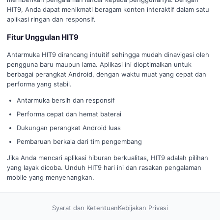
HIT9, Anda dapat menikmati beragam konten interaktif dalam satu
aplikasi ringan dan responsif.
Fitur Unggulan HIT9
Antarmuka HIT9 dirancang intuitif sehingga mudah dinavigasi oleh
pengguna baru maupun lama. Aplikasi ini dioptimalkan untuk
berbagai perangkat Android, dengan waktu muat yang cepat dan
performa yang stabil.
Antarmuka bersih dan responsif
Performa cepat dan hemat baterai
Dukungan perangkat Android luas
Pembaruan berkala dari tim pengembang
Jika Anda mencari aplikasi hiburan berkualitas, HIT9 adalah pilihan
yang layak dicoba. Unduh HIT9 hari ini dan rasakan pengalaman
mobile yang menyenangkan.
Syarat dan Ketentuan
Kebijakan Privasi